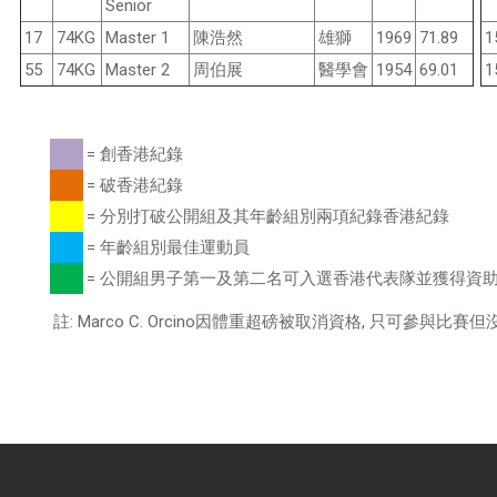
Senior
17
74KG
Master 1
陳浩然
雄獅
1969
71.89
1
55
74KG
Master 2
周伯展
醫學會
1954
69.01
1
= 創香港紀錄
= 破香港紀錄
= 分別打破公開組及其年齡組別兩項紀錄香港紀錄
= 年齡組別最佳運動員
= 公開組男子第一及第二名可入選香港代表隊並獲得資
註: Marco C. Orcino因體重超磅被取消資格, 只可參與比賽