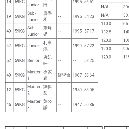
14
59KG
--
1995
56.51
Junior
田
N/A
30
Sub-
廖學
N/A
30
19
59KG
--
1995
54.23
Junior
丞
110.0
65
Sub-
蕭煒
40
59KG
--
1995
57.17
132.5
14
Junior
樂
120.0
10
利嘉
47
59KG
Junior
--
1990
57.22
120.0
90
鴻
120.0
11
唐紀
52
59KG
Senior
--
--
53.25
軒
Master
徐家
48
59KG
醫學會
1967
56.64
1
輝
Master
劉偉
12
59KG
--
1959
58.05
2
棠
Master
黃公
45
59KG
--
1947
50.86
3
謙