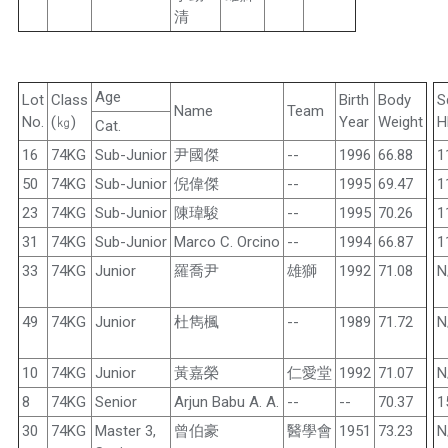
清
Age
Lot
Class
Birth
Body
S
Name
Team
No.
(㎏)
Year
Weight
H
Cat.
16
74KG
Sub-Junior
尹國傑
--
1996
66.88
1
50
74KG
Sub-Junior
倪偉傑
--
1995
69.47
1
23
74KG
Sub-Junior
陳瑋駿
--
1995
70.26
1
31
74KG
Sub-Junior
Marco C. Orcino
--
1994
66.87
1
33
74KG
Junior
羅喬尹
雄獅
1992
71.08
N
49
74KG
Junior
杜雋楓
--
1989
71.72
N
10
74KG
Junior
黃嘉榮
仁愛堂
1992
71.07
N
8
74KG
Senior
Arjun Babu A. A.
--
--
70.37
1
30
74KG
Master 3,
曾伯豪
醫學會
1951
73.23
N