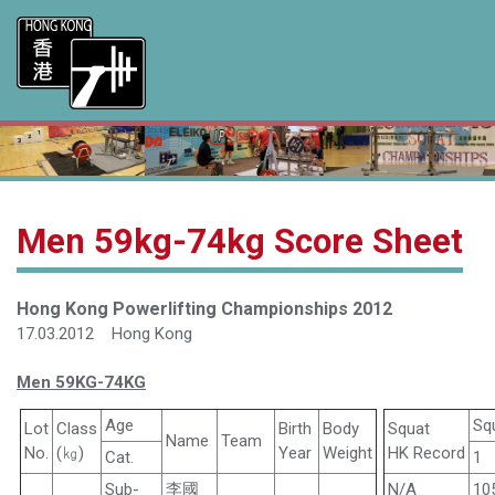
Men 59kg-74kg Score Sheet
Hong Kong Powerlifting Championships 2012
17.03.2012 Hong Kong
Men 59KG-74KG
Age
Sq
Lot
Class
Birth
Body
Squat
Name
Team
No.
(㎏)
Year
Weight
HK Record
Cat.
1
Sub-
李國
N/A
10