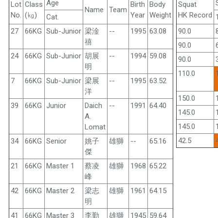
Age
Lot
Class
Birth
Body
Squat
Name
Team
No.
(㎏)
Year
Weight
HK Record
Cat.
27
66KG
Sub-Junior
梁淦
--
1995
63.08
90.0
禧
90.0
24
66KG
Sub-Junior
胡展
--
1994
59.08
90.0
明
110.0
7
66KG
Sub-Junior
梁展
--
1995
63.52
洋
150.0
39
66KG
Junior
Daich
--
1991
64.40
145.0
A.
145.0
Lomat
42.5
34
66KG
Senior
姚子
雄獅
--
65.16
傑
21
66KG
Master 1
蔡凌
雄獅
1968
65.22
峰
42
66KG
Master 2
梁志
雄獅
1961
64.15
明
41
66KG
Master 3
李勤
雄獅
1945
59.64