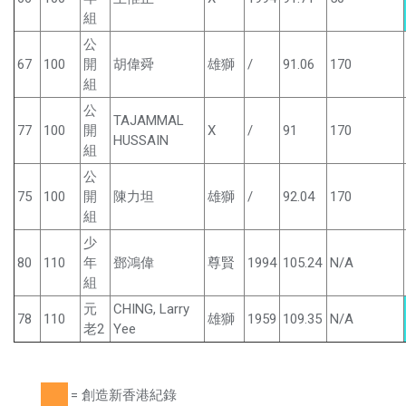
組
公
67
100
開
胡偉舜
雄獅
/
91.06
170
組
公
TAJAMMAL
77
100
開
X
/
91
170
HUSSAIN
組
公
75
100
開
陳力坦
雄獅
/
92.04
170
組
少
80
110
年
鄧鴻偉
尊賢
1994
105.24
N/A
組
元
CHING, Larry
78
110
雄獅
1959
109.35
N/A
老2
Yee
= 創造新香港紀錄