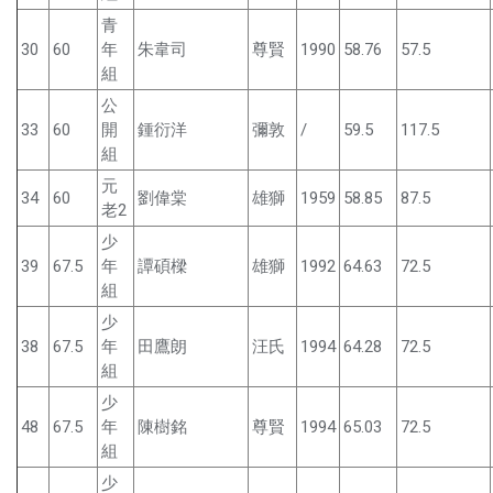
青
30
60
年
朱韋司
尊賢
1990
58.76
57.5
組
公
33
60
開
鍾衍洋
彌敦
/
59.5
117.5
組
元
34
60
劉偉棠
雄獅
1959
58.85
87.5
老2
少
39
67.5
年
譚碩樑
雄獅
1992
64.63
72.5
組
少
38
67.5
年
田鷹朗
汪氏
1994
64.28
72.5
組
少
48
67.5
年
陳樹銘
尊賢
1994
65.03
72.5
組
少