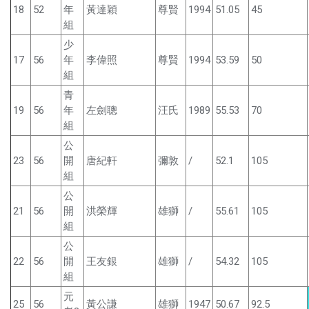
18
52
年
黃達穎
尊賢
1994
51.05
45
組
少
17
56
年
李偉照
尊賢
1994
53.59
50
組
青
19
56
年
左劍聰
汪氏
1989
55.53
70
組
公
23
56
開
唐紀軒
彌敦
/
52.1
105
組
公
21
56
開
洪榮輝
雄獅
/
55.61
105
組
公
22
56
開
王友銀
雄獅
/
54.32
105
組
元
25
56
黃公謙
雄獅
1947
50.67
92.5