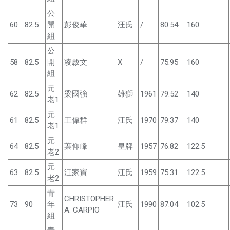
公
60
82.5
開
彭俊華
汪氏
/
80.54
160
組
公
58
82.5
開
凌啟文
X
/
75.95
160
組
元
62
82.5
梁國強
雄獅
1961
79.52
140
老1
元
61
82.5
王偉群
汪氏
1970
79.37
140
老1
元
64
82.5
葉仰峰
皇牌
1957
76.82
122.5
老2
元
63
82.5
汪家寶
汪氏
1959
75.31
122.5
老2
青
CHRISTOPHER
73
90
年
汪氏
1990
87.04
102.5
A. CARPIO
組