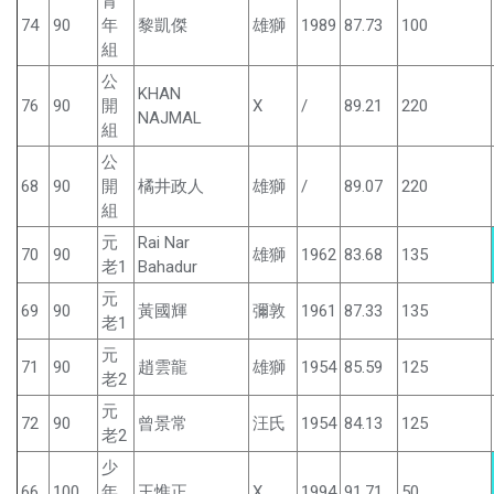
青
74
90
年
黎凱傑
雄獅
1989
87.73
100
組
公
KHAN
76
90
開
X
/
89.21
220
NAJMAL
組
公
68
90
開
橘井政人
雄獅
/
89.07
220
組
元
Rai Nar
70
90
雄獅
1962
83.68
135
老1
Bahadur
元
69
90
黃國輝
彌敦
1961
87.33
135
老1
元
71
90
趙雲龍
雄獅
1954
85.59
125
老2
元
72
90
曾景常
汪氏
1954
84.13
125
老2
少
66
100
年
王惟正
X
1994
91.71
50