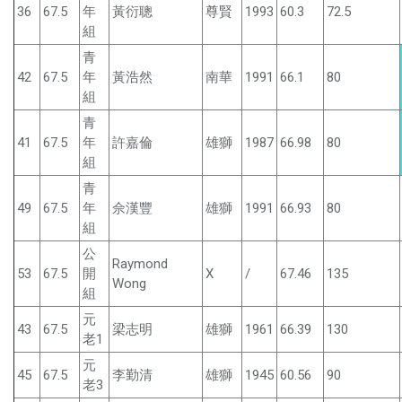
36
67.5
年
黃衍聰
尊賢
1993
60.3
72.5
組
青
42
67.5
年
黃浩然
南華
1991
66.1
80
組
青
41
67.5
年
許嘉倫
雄獅
1987
66.98
80
組
青
49
67.5
年
佘漢豐
雄獅
1991
66.93
80
組
公
Raymond
53
67.5
開
X
/
67.46
135
Wong
組
元
43
67.5
梁志明
雄獅
1961
66.39
130
老1
元
45
67.5
李勤清
雄獅
1945
60.56
90
老3