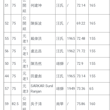
公
51
75
開
何建坤
汪氏
/
72.14
165
組
公
52
75
開
陳振波
汪氏
/
69.22
165
組
元
55
75
戴偉洪
汪氏
1965
72.48
155
老1
元
56
75
盧志昌
汪氏
1962
71.72
155
老1
元
50
75
陳浩然
雄獅
/
72.9
155
老1
元
44
75
田慶彪
汪氏
1965
73.14
155
老1
元
SARKAR Sunil
57
75
雄獅
1949
73.36
65
老3
Ranjan
公
59
82.5
開
吳子濤
南華
/
75.86
160
組