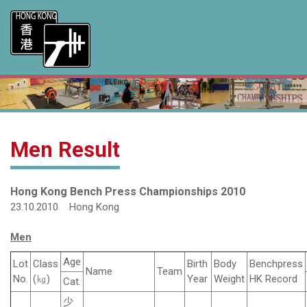
Men Result
Hong Kong Bench Press Championships 2010
23.10.2010 Hong Kong
Men
Age
Lot
Class
Birth
Body
Benchpress
Name
Team
No.
(㎏)
Year
Weight
HK Record
Cat.
少