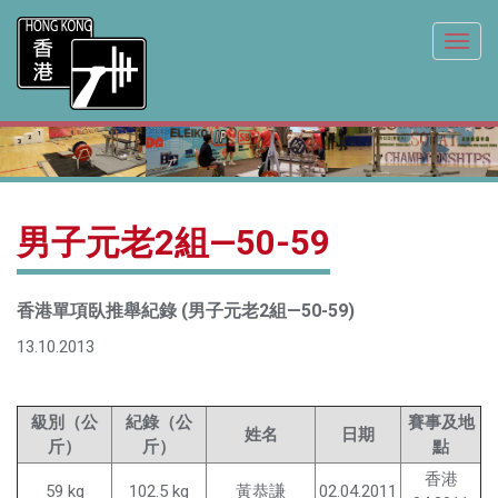
Toggl
navig
男子元老2組—50-59
香港單項臥推舉紀錄 (男子元老2組—50-59)
13.10.2013
級別（公
紀錄（公
賽事及地
姓名
日期
斤）
斤）
點
香港
59 kg
102.5 kg
黃恭謙
02.04.2011