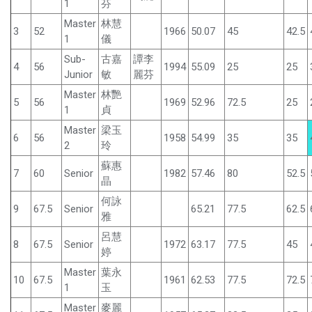
1
芬
Master
林慧
3
52
1966
50.07
45
42.5
1
儀
Sub-
古嘉
譚李
4
56
1994
55.09
25
25
Junior
敏
麗芬
Master
林艷
5
56
1969
52.96
72.5
25
1
貞
Master
梁玉
6
56
1958
54.99
35
35
2
玲
蘇惠
7
60
Senior
1982
57.46
80
52.5
晶
何詠
9
67.5
Senior
65.21
77.5
62.5
雅
呂慧
8
67.5
Senior
1972
63.17
77.5
45
婷
Master
葉永
10
67.5
1961
62.53
77.5
72.5
1
玉
Master
麥麗