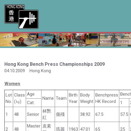
Hong Kong Bench Press Championships 2009
04.10.2009 Hong Kong
Women
Age
Benc
Lot
Class
Birth
Body
Benchpress
Name
Team
No.
(㎏)
Year
Weight
HK Record
Cat.
1
林艷
1
48
Senior
傷殘
38.92
67.5
57.5
紅
Master
袁素
2
48
瑪麗
1963
47.01
65
25