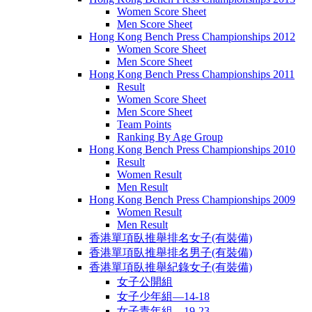
Women Score Sheet
Men Score Sheet
Hong Kong Bench Press Championships 2012
Women Score Sheet
Men Score Sheet
Hong Kong Bench Press Championships 2011
Result
Women Score Sheet
Men Score Sheet
Team Points
Ranking By Age Group
Hong Kong Bench Press Championships 2010
Result
Women Result
Men Result
Hong Kong Bench Press Championships 2009
Women Result
Men Result
香港單項臥推舉排名女子(有裝備)
香港單項臥推舉排名男子(有裝備)
香港單項臥推舉紀錄女子(有裝備)
女子公開組
女子少年組—14-18
女子青年組—19-23